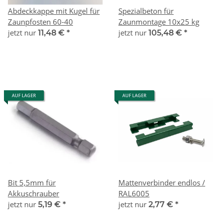
Abdeckkappe mit Kugel für
Spezialbeton für
Zaunpfosten 60-40
Zaunmontage 10x25 kg
jetzt nur
jetzt nur
11,48 €
*
105,48 €
*
AUF LAGER
AUF LAGER
Bit 5,5mm für
Mattenverbinder endlos /
Akkuschrauber
RAL6005
jetzt nur
jetzt nur
5,19 €
*
2,77 €
*