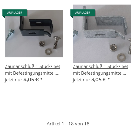
AUF LAGER
AUF LAGER
Zaunanschluß 1 Stück/ Set
Zaunanschluß 1 Stück/ Set
mit Befestingungsmittel,
mit Befestingungsmittel
RAL7016
jetzt nur
verzinkt
jetzt nur
4,05 €
*
3,05 €
*
Artikel 1 - 18 von 18