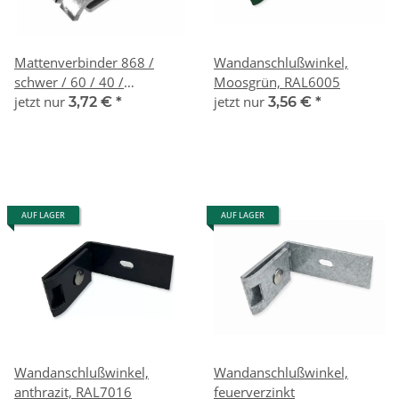
Mattenverbinder 868 /
Wandanschlußwinkel,
schwer / 60 / 40 /
Moosgrün, RAL6005
feuerverzinkt
jetzt nur
jetzt nur
3,72 €
*
3,56 €
*
AUF LAGER
AUF LAGER
Wandanschlußwinkel,
Wandanschlußwinkel,
anthrazit, RAL7016
feuerverzinkt