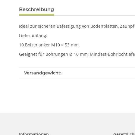
Beschreibung
Ideal zur sicheren Befestigung von Bodenplatten, Zaunp
Lieferumfang:
10 Bolzenanker M10 × 53 mm.
Geeignet für Bohrungen Ø 10 mm, Mindest-Bohrlochtiefe
Produkteigenschaft
Wert
Versandgewicht:
Informationen
Gesetzlich