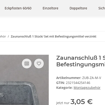
Eckpfosten 60/60
Einzeltore
Doppeltore
Sich
ehör
Zaunanschluß 1 Stück/ Set mit Befestingungsmittel verzinkt
Zaunanschluß 1 S
Befestingungsmit
Artikelnummer:
ZUB-ZA-M-V
GTIN:
2321544254146
Kategorie:
Montagezubehör
3,05 €
jetzt nur