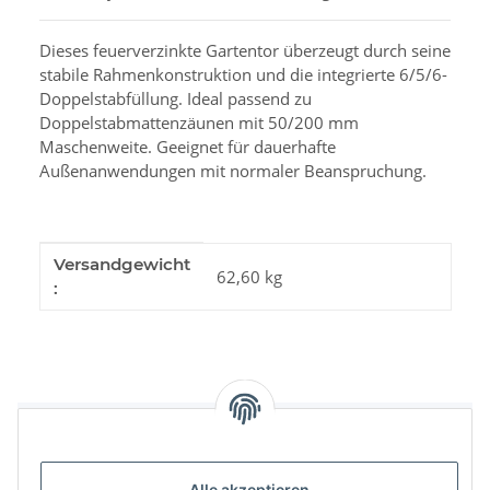
Dieses feuerverzinkte Gartentor überzeugt durch seine
stabile Rahmenkonstruktion und die integrierte 6/5/6-
Doppelstabfüllung. Ideal passend zu
Doppelstabmattenzäunen mit 50/200 mm
Maschenweite. Geeignet für dauerhafte
Außenanwendungen mit normaler Beanspruchung.
Produkteigenschaft
Wert
Versandgewicht
62,60 kg
:
Benachrichtigen, wenn verfügbar
Alle akzeptieren