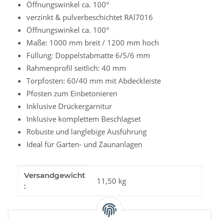
Öffnungswinkel ca. 100°
verzinkt & pulverbeschichtet RAl7016
Öffnungswinkel ca. 100°
Maße: 1000 mm breit / 1200 mm hoch
Füllung: Doppelstabmatte 6/5/6 mm
Rahmenprofil seitlich: 40 mm
Torpfosten: 60/40 mm mit Abdeckleiste
Pfosten zum Einbetonieren
Inklusive Drückergarnitur
Inklusive komplettem Beschlagset
Robuste und langlebige Ausführung
Ideal für Garten- und Zaunanlagen
Produkteigenschaft
Wert
Versandgewicht
11,50 kg
: