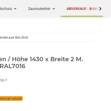
tschutz
Zaunzubehör
ABVERKAUF - B-WARE - SA
 Anthrazit RAL7016
 / Höhe 1430 x Breite 2 M.
t RAL7016
30-7
orrat reicht!