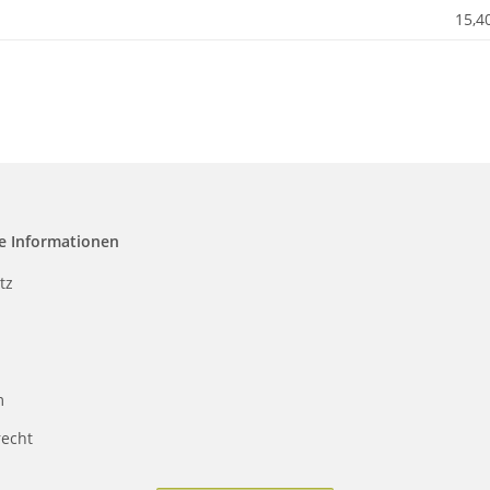
15,4
e Informationen
tz
m
recht