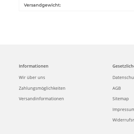
Produkteigenschaft
Wert
Versandgewicht:
Informationen
Gesetzlich
Wir über uns
Datenschu
Zahlungsmöglichkeiten
AGB
Versandinformationen
Sitemap
Impressu
Widerrufs